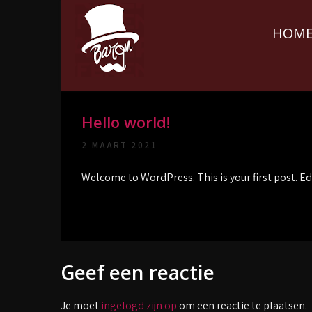
Skip
to
HOM
content
Parenclub Le
De heftigste parenclub van Nederland
Hello world!
Baron A2
2 MAART 2021
Welcome to WordPress. This is your first post. Edit
Geef een reactie
Je moet
ingelogd zijn op
om een reactie te plaatsen.