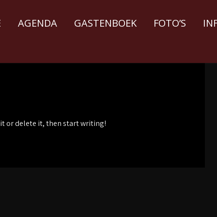
E
AGENDA
GASTENBOEK
FOTO’S
IN
 or delete it, then start writing!