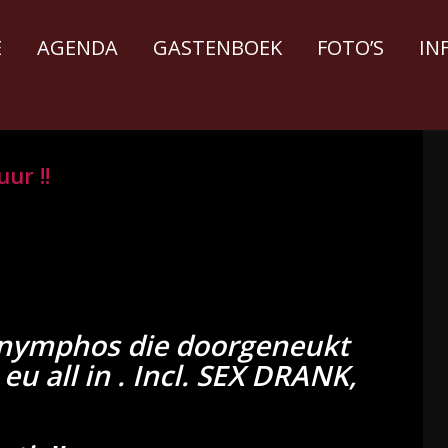
E
AGENDA
GASTENBOEK
FOTO’S
IN
ur !!
 nymphos die doorgeneukt
u all in . Incl. SEX DRANK,