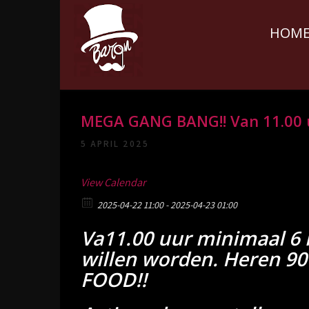
Skip
to
HOM
content
Parenclub Le
De heftigste parenclub van Nederland
MEGA GANG BANG!! Van 11.00 u
Baron A2
5 APRIL 2025
View Calendar
2025-04-22 11:00 - 2025-04-23 01:00
Va11.00 uur minimaal 6
willen worden. Heren 90 e
FOOD!!