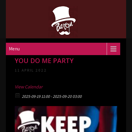
Skip
to
content
Parenclub Le Baron A2
De heftigste parenclub van Nederland
Menu
DAY: date4fun NIGHT: I DO YOU,
YOU DO ME PARTY
11 APRIL 2022
View Calendar
2025-09-19 11:00 - 2025-09-20 03:00