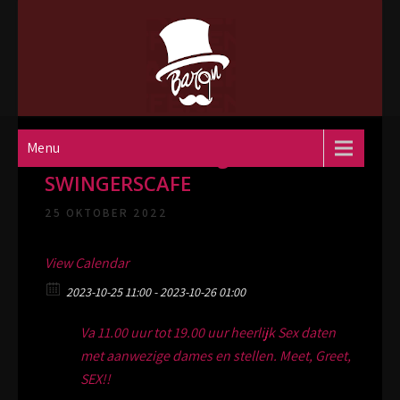
Skip
to
content
Parenclub Le Baron A2
De heftigste parenclub van Nederland
Menu
DaY DATE4FUN Night:
SWINGERSCAFE
25 OKTOBER 2022
View Calendar
2023-10-25 11:00 - 2023-10-26 01:00
Va 11.00 uur tot 19.00 uur heerlijk Sex daten
met aanwezige dames en stellen. Meet, Greet,
SEX!!