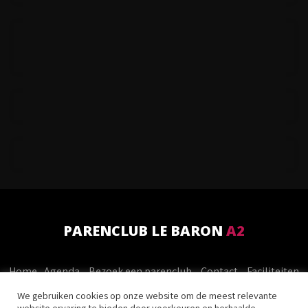
PARENCLUB LE BARON
A2
Home
Agenda
Bezoek een parenclub
Contact
Faciliteiten
Foto’s
Gastenboek
Prijzen
We gebruiken cookies op onze website om de meest relevante
website ervaring te bieden door voorkeuren en herhaalde