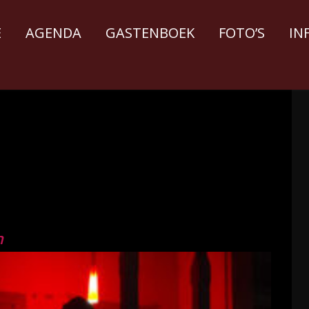
E
AGENDA
GASTENBOEK
FOTO’S
IN
n