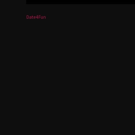
Bericht
Date4Fun
navigatie